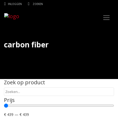
INLOGGEN
carbon fiber
Zoek op product
Prijs
€
439
—
€
439