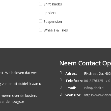
Shift Knobs
Spoilers
Suspension
Wheels & Tires
Neem Contact Op
iteit. We beloven dat we:
Adres:
Eikstraat 2a, 4
Telefoon:
06-24763251 / 
ijn en dit duidelijk aan u
Email:
info@abali.nl
Website:
https://www.abali
ormeren over de kosten.
aar de hoogste