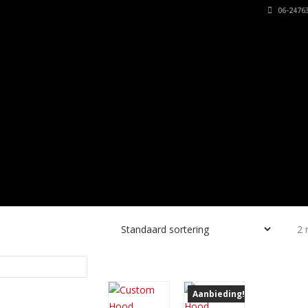
06-24763
2 
Aanbieding!