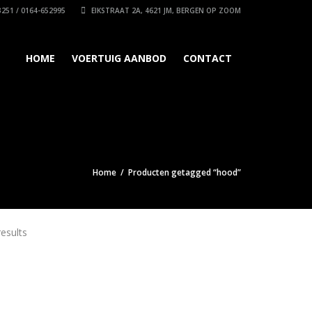
251 / 0164-652995
EIKSTRAAT 2A, 4621 JM, BERGEN OP ZOOM
HOME
VOERTUIG AANBOD
CONTACT
Home
/ Producten getagged “hood”
results