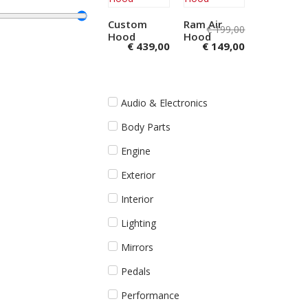
Custom
Ram Air
€
199,00
Hood
Hood
€
439,00
€
149,00
Toevoegen
Toevoegen
aan
aan
winkelwagen
winkelwagen
Audio & Electronics
Body Parts
Engine
Exterior
Interior
Lighting
Mirrors
Pedals
Performance